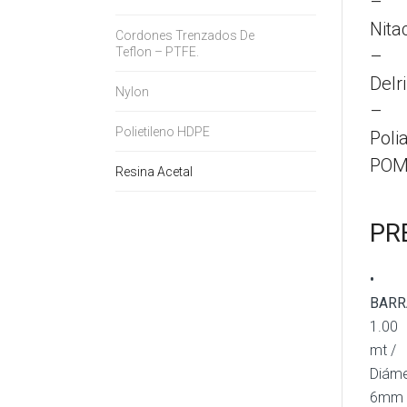
–
Nita
Cordones Trenzados De
Teflon – PTFE.
–
Delr
Nylon
–
Polietileno HDPE
Poli
PO
Resina Acetal
PR
•
BARR
1.00
mt /
Diáme
6mm 