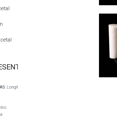
cetal
in
acetal
M
ESENTACIÓN
AS:
Longitud:
tro:
a