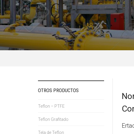
OTROS PRODUCTOS
No
Teflon – PTFE
Co
Teflon Grafitado
Erta
Tela de Teflon