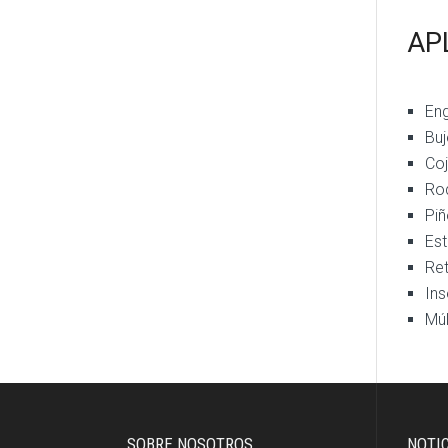
AP
En
Buj
Coj
Rod
Pi
Est
Re
Ins
Múl
SOBRE NOSOTROS
NOTI