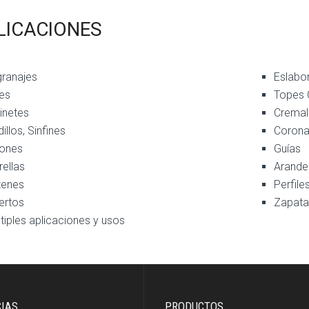
LICACIONES
granajes
Eslabo
es
Topes 
inetes
Cremal
illos, Sinfines
Coron
ñones
Guías
rellas
Arande
tenes
Perfile
ertos
Zapata
tiples aplicaciones y usos
CIAS
PRODUCTOS