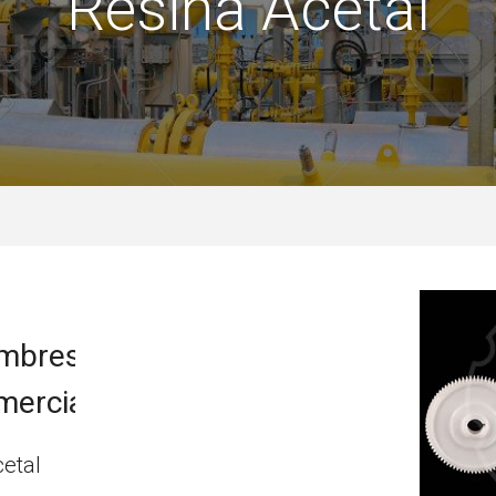
Resina Acetal
mbres
merciales
cetal