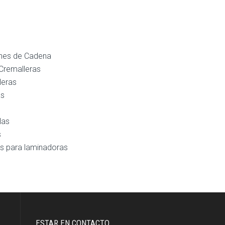
nes de Cadena
Cremalleras
leras
as
las
s
s para laminadoras
ESTAR EN CONTACTO