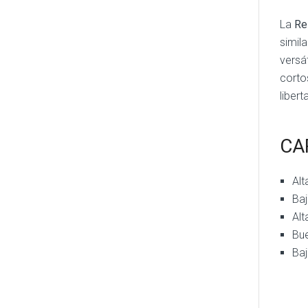
La
Re
simil
versá
corto
liber
CA
Alt
Baj
Alt
Bue
Baj