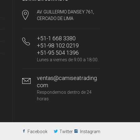
AV. GUILLERMO DANSEY 761,
CERCADO DE LIMA
+51-1 668 3380
+51-98 102 0219
+51-95 504 1396
Lunes a viernes de 9:00 a 18:00.
ventas@camiseatrading.
com
Respondemos dentro de 24
horas
Facebook
Twitter
Instagram