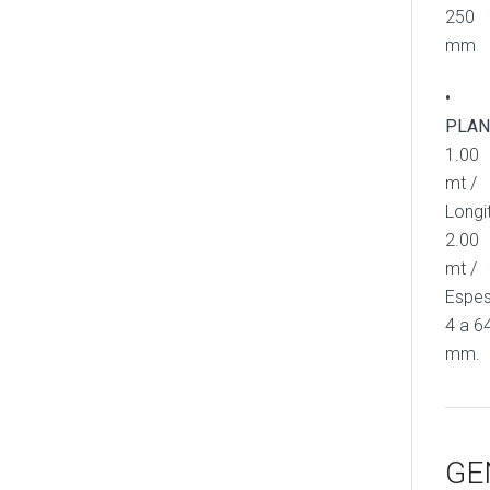
250
mm
•
PLAN
1.00
mt /
Longi
2.00
mt /
Espes
4 a 6
mm.
GE