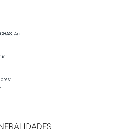
CHAS:
Ancho:
tud:
ores:
4
NERALIDADES