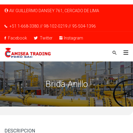
AV. GUILLERMO DANSEY 761, CERCADO DE LIMA
+51 1-668-3380 // 98-102-0219 // 95-504-1396
Facebook
Twitter
Instagram
Brida Anillo
DESCRIPCION