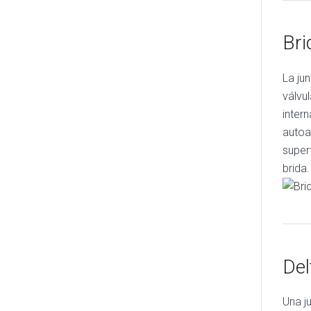
Bri
La ju
válvu
inter
autoa
superf
brida.
Del
Una j