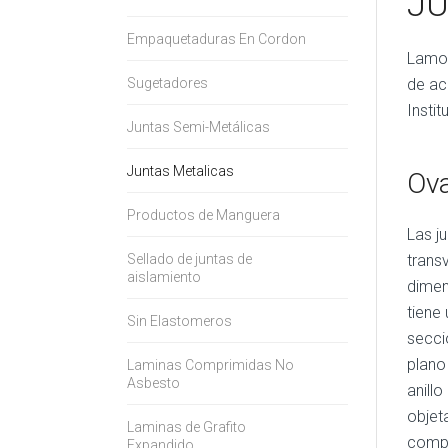
JU
Empaquetaduras En Cordon
Lamon
de ac
Sugetadores
Instit
Juntas Semi-Metálicas
Juntas Metalicas
Ova
Productos de Manguera
Las j
trans
Sellado de juntas de
aislamiento
dimen
tiene
Sin Elastomeros
secci
plano
Laminas Comprimidas No
Asbesto
anill
objet
Laminas de Grafito
compr
Expandido