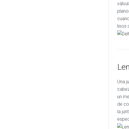
válvul
plano
cuand
lisos
Len
Una j
cabez
un me
de co
la ju
espec