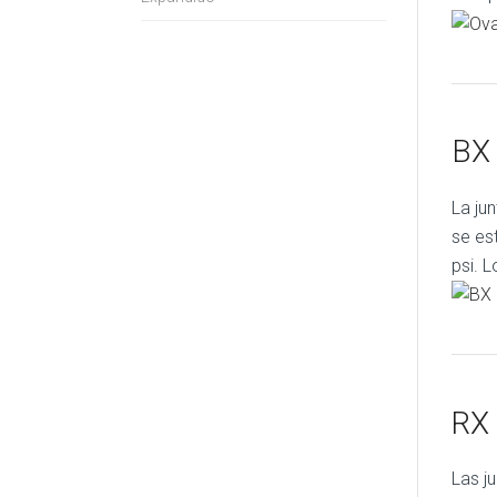
BX 
La ju
se es
psi. 
RX 
Las ju