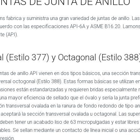
NTAS DE JUNTA DE ANILLO
s fabrica y suministra una gran variedad de juntas de anillo. La
uerdo con las especificaciones API-6A y ASME B16.20. Lamons 
ute (API).
l (Estilo 377) y Octagonal (Estilo 388
untas de anillo API vienen en dos tipos básicos, una sección tran
versal octogonal (Estilo 388). Estas formas básicas se utilizan e
siones están estandarizadas y requieren bridas especialmente 
 una mayor eficiencia de sellado que el óvalo y sería la junta pre
ón transversal ovalada en la ranura de fondo redondo de tipo an
 aceptará la sección transversal ovalada u octagonal. Las superfi
o deben tener un acabado liso de 63 micropulgadas y estar libres
ables. Se sellan mediante un contacto de línea inicial o una acc
esión.