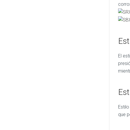
corro
Est
El es
presi
mient
Est
Estil
que p