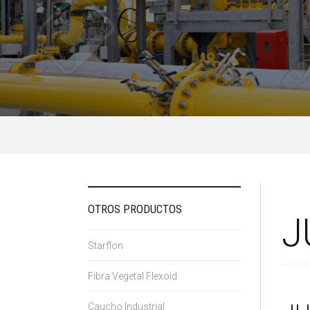
OTROS PRODUCTOS
J
Starflon
Fibra Vegetal Flexoid
Caucho Industrial