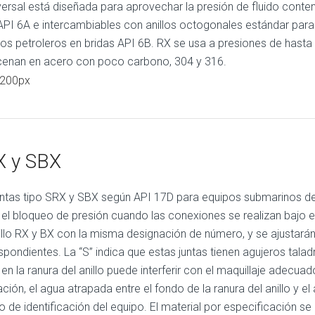
versal está diseñada para aprovechar la presión de fluido conte
API 6A e intercambiables con anillos octogonales estándar para
s petroleros en bridas API 6B. RX se usa a presiones de hasta
enan en acero con poco carbono, 304 y 316.
X y SBX
untas tipo SRX y SBX según API 17D para equipos submarinos de
r el bloqueo de presión cuando las conexiones se realizan bajo e
illo RX y BX con la misma designación de número, y se ajustar
spondientes. La “S” indica que estas juntas tienen agujeros tal
 en la ranura del anillo puede interferir con el maquillaje adecua
ación, el agua atrapada entre el fondo de la ranura del anillo y e
cio de identificación del equipo. El material por especificación s