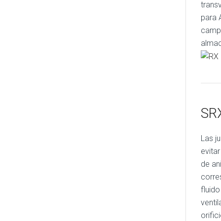
trans
para 
campo
almac
SR
Las j
evita
de an
corre
fluido
ventil
orifi